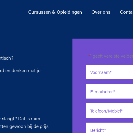
Cursussen & Opleidingen
Over ons
Conta
"
" geeft vereiste veld
*
ktisch?
rd en denken met je
 slaagt? Dat is ruim
tten gewoon bij de prijs