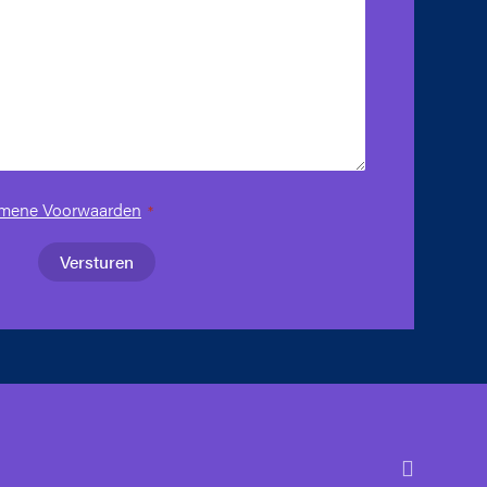
mene Voorwaarden
*