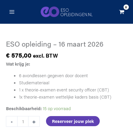
Ga
-
naar
16
de
maart
inhoud
2026
aantal
ESO opleiding – 16 maart 2026
€
575,00
excl. BTW
Wat krijg je:
6 avondlessen gegeven door docent
Studiemateriaal
1 x theorie-examen event security officer (CBT)
1x theorie-examen wettelijke kaders basis (CBT)
Beschikbaarheid:
15 op voorraad
ESO
-
+
Reserveer jouw plek
opleiding