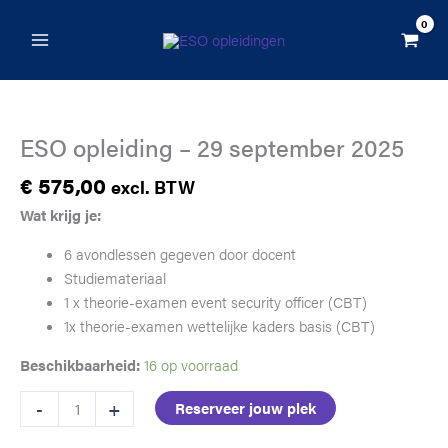
Ga
-
naar
29
de
september
inhoud
2025
aantal
ESO opleiding – 29 september 2025
€
575,00
excl. BTW
Wat krijg je:
6 avondlessen gegeven door docent
Studiemateriaal
1 x theorie-examen event security officer (CBT)
1x theorie-examen wettelijke kaders basis (CBT)
Beschikbaarheid:
16 op voorraad
ESO
-
+
Reserveer jouw plek
opleiding