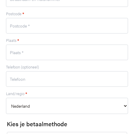
Postcode
*
Plaats
*
Telefoon
(optioneel)
Land/regio
*
Kies je betaalmethode