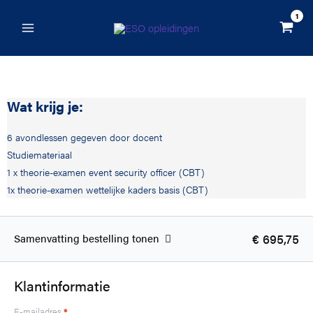
Ga
naar
de
inhoud
Wat krijg je:
6 avondlessen gegeven door docent
Studiemateriaal
1 x theorie-examen event security officer (CBT)
1x theorie-examen wettelijke kaders basis (CBT)
€ 695,75
Samenvatting bestelling tonen
Klantinformatie
E-mailadres
*