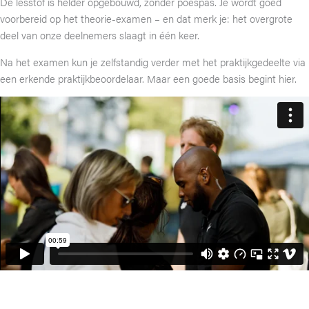
De lesstof is helder opgebouwd, zonder poespas. Je wordt goed
voorbereid op het theorie-examen – en dat merk je: het overgrote
deel van onze deelnemers slaagt in één keer.
Na het examen kun je zelfstandig verder met het praktijkgedeelte via
een erkende praktijkbeoordelaar. Maar een goede basis begint hier.